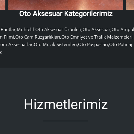
Oto Aksesuar Kategorilerimiz
aflı Bantlar,Muhtelif Oto Aksesuar Ürünleri,Oto Aksesuar,Oto Amp
ilmi,Oto Cam Rüzgarlıkları,Oto Emniyet ve Trafik Malzemeleri,O
Krom Aksesuarlar,Oto Müzik Sistemleri,Oto Paspasları,Oto Patinaj
ça
Hizmetlerimiz