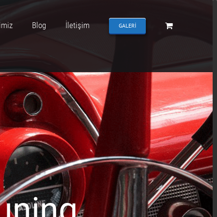
imiz
Blog
İletişim
GALERI
uning