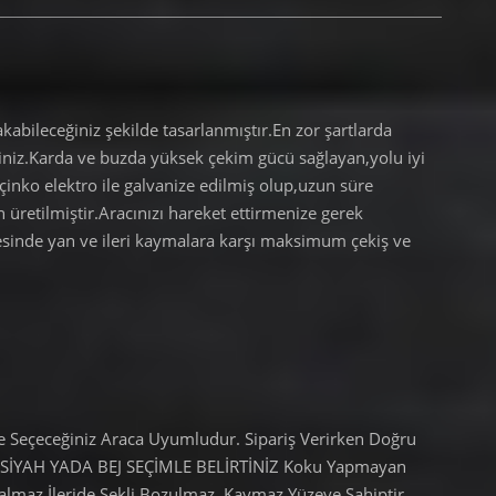
akabileceğiniz şekilde tasarlanmıştır.En zor şartlarda
rsiniz.Karda ve buzda yüksek çekim gücü sağlayan,yolu iyi
 çinko elektro ile galvanize edilmiş olup,uzun süre
üretilmiştir.Aracınızı hareket ettirmenize gerek
sinde yan ve ileri kaymalara karşı maksimum çekiş ve
e Seçeceğiniz Araca Uyumludur. Sipariş Verirken Doğru
 : SİYAH YADA BEJ SEÇİMLE BELİRTİNİZ Koku Yapmayan
Salmaz İleride Şekli Bozulmaz. Kaymaz Yüzeye Sahiptir.