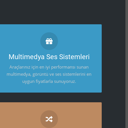
MULTIMEDYA SES SISTEMLERI
Araçlarınız için en iyi performansı sunan
Multimedya Ses Sistemleri
multimedya, görüntü ve ses sistemlerini en
uygun fiyatlarla sunuyoruz.
Araçlarınız için en iyi performansı sunan
multimedya, görüntü ve ses sistemlerini en
uygun fiyatlarla sunuyoruz.
ARAÇ SPOR YAY HIZMETLERI