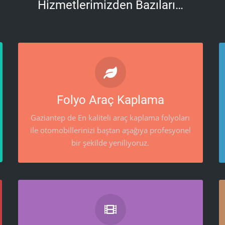
Hizmetlerimizden Bazıları…
FOLYO ARAÇ KAPLAMA
Gaziantep de En kaliteli araç kaplama folyoları
Folyo Araç Kaplama
ile otomobillerinizi baştan aşağıya profesyonel
bir şekilde yeniliyoruz.
Gaziantep de En kaliteli araç kaplama folyoları
ile otomobillerinizi baştan aşağıya profesyonel
bir şekilde yeniliyoruz.
OTO AKSESUAR HIZMETLERI