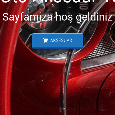
Sayfamıza hoş geldiniz
AKSESUAR