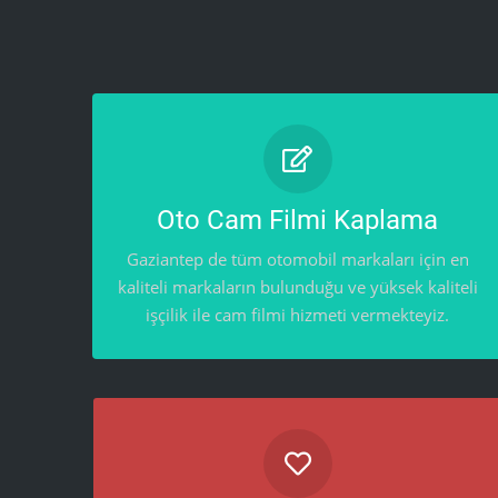
OTO CAM FILMI KAPLAMA
Oto Cam Filmi Kaplama
Gaziantep de tüm otomobil markaları için en kaliteli
markaların bulunduğu ve yüksek kaliteli işçilik ile cam filmi
Gaziantep de tüm otomobil markaları için en
hizmeti vermekteyiz.
kaliteli markaların bulunduğu ve yüksek kaliteli
işçilik ile cam filmi hizmeti vermekteyiz.
BODYKIT MONTAJ HIZMETLERI