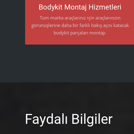
Tüm marka araçlarınız için araçlarınızın
Bodykit Montaj Hizmetleri
görünüşlerine daha bir farklı bakış açısı katacak
bodykit parçaları montajı.
Tüm marka araçlarınız için araçlarınızın
görünüşlerine daha bir farklı bakış açısı katacak
bodykit parçaları montajı.
Faydalı Bilgiler